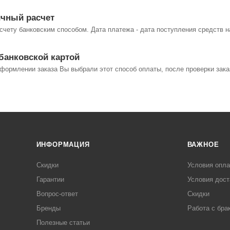
чный расчет
счету банковским способом. Дата платежа - дата поступления средств 
банковской картой
формлении заказа Вы выбрали этот способ оплаты, после проверки зак
ИНФОРМАЦИЯ
ВАЖНОЕ
Скидки
Условия опл
Гарантии
Условия дост
Вопрос-ответ
Скидки
Бренды
Работа с бра
Полезные статьи