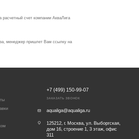
на расчетный счет компании АкваЛига
аза, менеджер пришлет Вам ссылку на
+7 (499) 150-99-07
ЗАКАЗАТЬ ЗВОНОК
аты
авки
aqualiga@aqualiga.ru
125212, г. Москва, ул. Выборгская,
ком
дом 16, строение 1, 3 этаж, офис
311