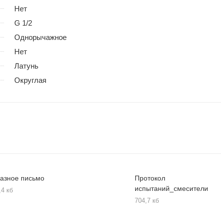
Нет
G 1/2
Однорычажное
Нет
Латунь
Округлая
азное письмо
Протокол
испытаний_смесители
,4 кб
704,7 кб