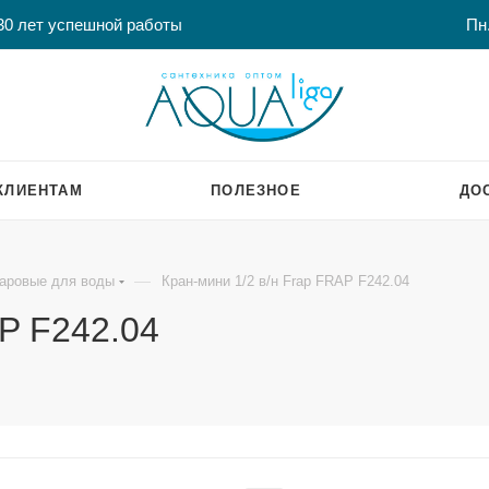
30 лет успешной работы
Пн.
КЛИЕНТАМ
ПОЛЕЗНОЕ
ДО
—
аровые для воды
Кран-мини 1/2 в/н Frap FRAP F242.04
AP F242.04