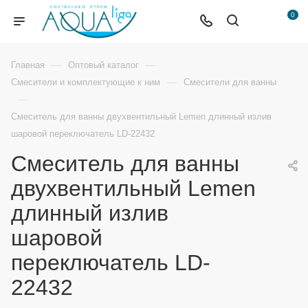
0
—
—
Главная
Оптовый каталог
—
Смесители и комплектующие к ним
Смесители для ванны
—
Смеситель для ванны двухвентильный Lemen длинный излив
шаровой переключатель LD-22432
Смеситель для ванны
двухвентильный Lemen
длинный излив
шаровой
переключатель LD-
22432