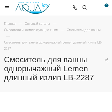
0
—
—
Главная
Оптовый каталог
—
Смесители и комплектующие к ним
Смесители для ванны
—
Смеситель для ванны однорычажный Lemen длинный излив LB-
2287
Смеситель для ванны
однорычажный Lemen
длинный излив LB-2287