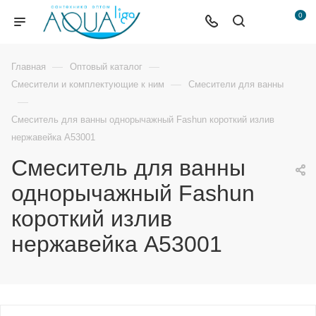
0
—
—
Главная
Оптовый каталог
—
Смесители и комплектующие к ним
Смесители для ванны
—
Смеситель для ванны однорычажный Fashun короткий излив
нержавейка A53001
Смеситель для ванны
однорычажный Fashun
короткий излив
нержавейка A53001